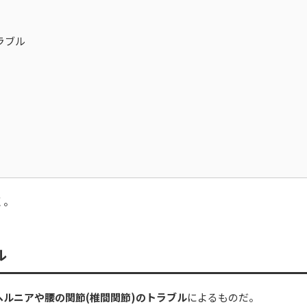
ラブル
く。
ル
ヘルニアや腰の関節(椎間関節)のトラブル
によるものだ。