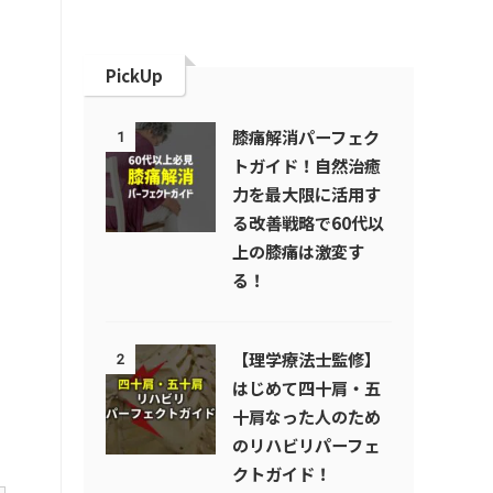
PickUp
膝痛解消パーフェク
1
トガイド！自然治癒
力を最大限に活用す
る改善戦略で60代以
上の膝痛は激変す
る！
【理学療法士監修】
2
はじめて四十肩・五
十肩なった人のため
のリハビリパーフェ
クトガイド！