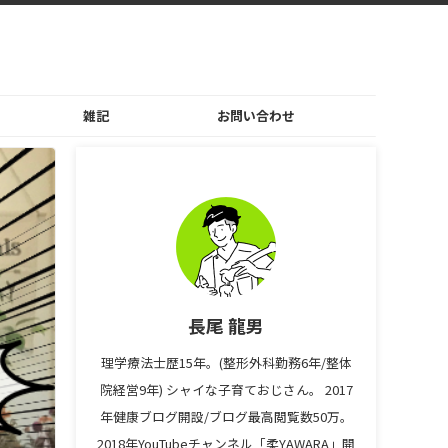
雑記
お問い合わせ
長尾 龍男
理学療法士歴15年。(整形外科勤務6年/整体
院経営9年) シャイな子育ておじさん。 2017
年健康ブログ開設/ブログ最高閲覧数50万。
2018年YouTubeチャンネル「柔YAWARA」開