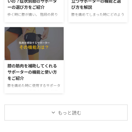
いの？症状別膝のサポータ
立つサポーターの機能と選
膝のサポーターの機能と効果につ
ーとなる。 固定範囲が狭いの
ーの選び方をご紹介
び方を解説
いて理学療法士が詳しく解説して
で、膝の靭帯損傷などにはあまり
いく。 ※記事を読む時間が取れ
歩く時に膝が痛い。 階段の昇り
膝を痛めてしまった時にどのよう
使えないのだが、お皿周りのトラ
ない方には以下の動画もオススメ
降りの時辛い。 膝の靭帯を損傷
なサポーターを選べば良いのかわ
ブルが生じている人にとっては有
です。 動画の中では階段昇降時
してしまった。 膝を打って腫れ
からない人が非常に多い。 それ
効的なサポーターだ。 ただ着用
に膝が痛くなる人向けのサポータ
てしまった。 など膝の症状は実
もそのはず、膝の靭帯を怪我した
方法を間違えてしまうと効果も半
ーを柔YAWARAがご紹介しており
に様々である。 それに加えて膝
時に使うものから膝の筋肉をサポ
減してしまうのでその着用方法に
ます。YouTubeでは ...
のサポーターは色々な種類の物が
ートしてくれるもの、日常的な生
ついて詳しく解説していく。 ※
世の中に出回っている。 例えば
活で歩く時や階段を登る時に使う
記事を読む時間が取れない方には
筋肉を補助してくれるサポーター
ものなど様々あるからだ。 また
以 ...
や膝蓋骨（膝のお皿）の動きを誘
痛みが出ている場所によっても使
膝の筋肉を補助してくれる
導してくれるサポーターそして膝
用するサポーターが若干異なって
サポーターの機能と使い方
の靭帯を損傷した時に靭帯を補助
くる。 その為、一般の方には
をご紹介
してくれるサポーター などがあ
「どのサポーターを使えばいいの
る。 症状に適したサポーター を
か？」という混乱を招いているの
膝を痛めた時に使用するサポータ
使わなければはっきり言って意味
かもしれない。 今回はそんな
ーには色々な種類がある。 靭帯
がない。 例えば膝の靭帯を損傷
「どんなサポーターを使っていけ
を補助してくるサポーターや、筋
して膝を固定をしたいのに、筋肉
ばいいの？」という疑問にお答え
肉を補助してくれるサポーターな
を補助するだけのサポーター ...
すべく、特に膝の靭帯を怪我した
ど色々ある。 特に外傷などの原
もっと読む
時に ...
因が無いのに膝に痛みが出てしま
う時は膝の筋肉を補助するサポー
ターが非常に有効的である。 今