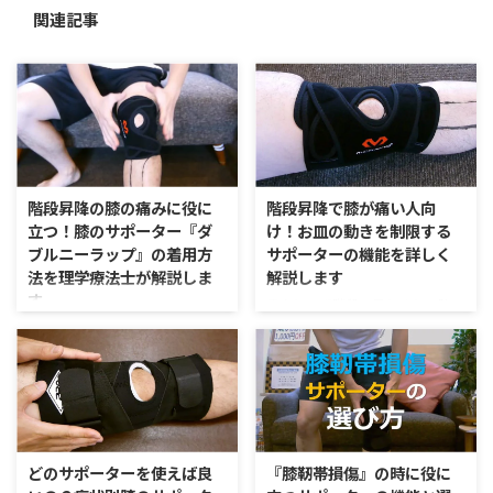
関連記事
階段昇降の膝の痛みに役に
階段昇降で膝が痛い人向
立つ！膝のサポーター『ダ
け！お皿の動きを制限する
ブルニーラップ』の着用方
サポーターの機能を詳しく
法を理学療法士が解説しま
解説します
す。
男女とはず階段の昇り降りで膝の
痛みが出てしまう人が数多くい
今回は膝のサポーター『ダブルニ
る。膝の痛みは40、50代に最も
ーラップ』の着用方法を解説して
多いとされ、その中でも特に階段
いく。 こちらのサポーターは固
の昇り降りの痛みが格段と多い。
定範囲が狭いものの、「メインベ
階段昇降の痛みで多いのが膝のお
ルト」「サブベルト」で膝のお皿
皿のトラブルだ。ここのトラブル
（膝蓋骨）を固定することによっ
によって痛みが出てしまう人が多
て階段昇降やジャンプ動作時の膝
どのサポーターを使えば良
『膝靭帯損傷』の時に役に
い。 今回はそんな時に役に立つ
の痛みを軽減してくれるサポータ