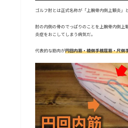
ゴルフ肘とは正式名称が「上腕骨内側上顆炎」
肘の内側の骨のでっぱりのことを上腕骨内側上
炎症をおこしてしまう病気だ。
代表的な筋肉が
円回内筋・橈側手根屈筋・尺側