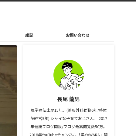
雑記
お問い合わせ
長尾 龍男
理学療法士歴15年。(整形外科勤務6年/整体
院経営9年) シャイな子育ておじさん。 2017
年健康ブログ開設/ブログ最高閲覧数50万。
2018年YouTubeチャンネル「柔YAWARA」開