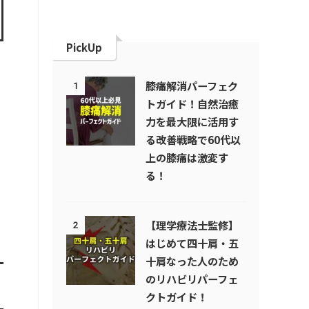
PickUp
膝痛解消パーフェク
1
トガイド！自然治癒
力を最大限に活用す
る改善戦略で60代以
上の膝痛は激変す
る！
【理学療法士監修】
2
はじめて四十肩・五
十肩なった人のため
のリハビリパーフェ
クトガイド！