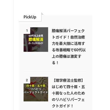
PickUp
膝痛解消パーフェク
1
トガイド！自然治癒
力を最大限に活用す
る改善戦略で60代以
上の膝痛は激変す
る！
【理学療法士監修】
2
はじめて四十肩・五
十肩なった人のため
のリハビリパーフェ
クトガイド！