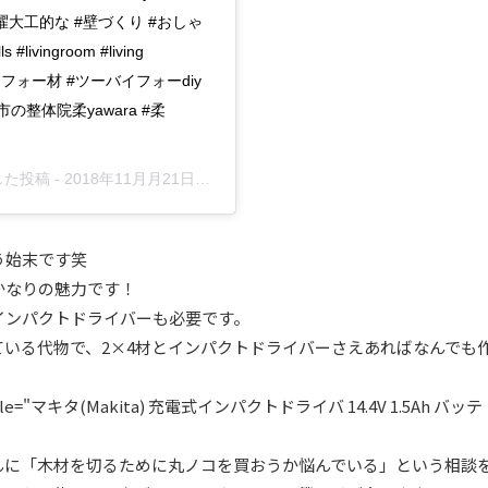
曜大工的な #壁づくり #おしゃ
vingroom #living
ーバイフォー材 #ツーバイフォーdiy
岡崎市の整体院柔yawara #柔
アした投稿 -
2018年11月月21日午前5時41分PST
う始末です笑
かなりの魅力です！
インパクトドライバーも必要です。
いる代物で、2×4材とインパクトドライバーさえあればなんでも
JP" title="マキタ(Makita) 充電式インパクトドライバ 14.4V 1.5Ah バッテ
んに「木材を切るために丸ノコを買おうか悩んでいる」という相談