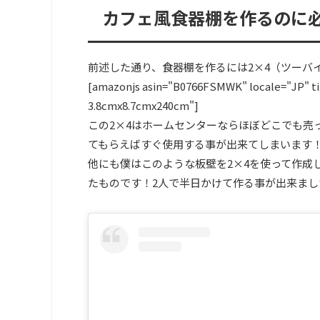
カフェ風食器棚を作るのに
前述した通り、食器棚を作るには2×4（ツーバ
[amazonjs asin="B0766FSMWK" locale
3.8cmx8.7cmx240cm"]
この2×4はホームセンターならほぼどこでも売
てもらえばすぐ使用する事が出来てしまいます
他にも僕はこのような板壁を2×4を使って作成
たものです！2人で半日かけて作る事が出来まし