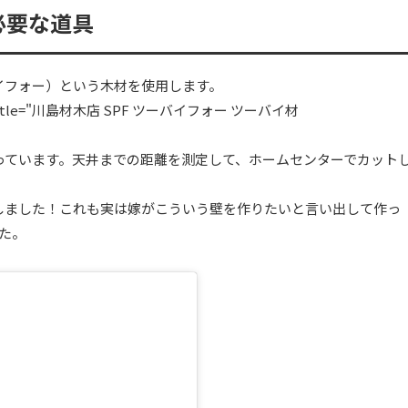
必要な道具
イフォー）という木材を使用します。
="JP" title="川島材木店 SPF ツーバイフォー ツーバイ材
っています。天井までの距離を測定して、ホームセンターでカット
！
しました！これも実は嫁がこういう壁を作りたいと言い出して作っ
た。