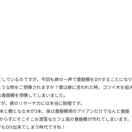
しているのですが、今回も嫁の一声で食器棚をDIYすることにな
ような物をご想像されますか？僕は嫁に言われた時、ゴツイ木を組
な食器棚を想像してしまいました。
すが、嫁のリサーチ力には本当に脱帽です。
本と棚となる木が3本、後は食器棚用のアイアンだけでなんと食器
かからずにそこそこお洒落なカフェ風の食器棚が作れてしまいます。
もDIY出来てしまう時代ですね！