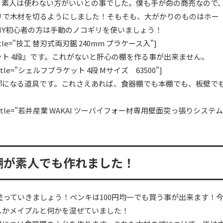
、素人は使わない方がいいとの事でした。僕も手が命の商売なので
リで木材を切るようにしました！そもそも、大がかりのものはホー
IY初心者の方は手動のノコギリを使いましょう！
JP" title="技工 替刃式両刃鋸 240mm プラケース入"]
ト 4段』です。これがないと肝心の棚を作る事が出来ません。
"JP" title="シェルフブラケット 4段 Mサイズ 63500"]
部になる道具です。これさえあれば、食器棚でも本棚でも、板壁で
le="JP" title="若井産業 WAKAI ツーバイフォー材専用壁面突っ張りシステム
棚が素人でも作れました！
塗っていきましょう！ペンキは100円均一でも買う事が出来ます！
しかメイプルと何かを混ぜていました！