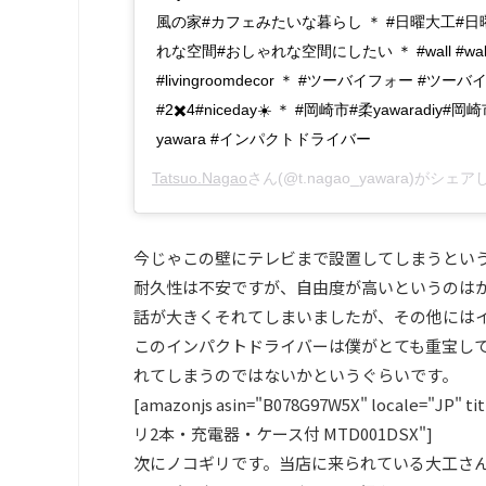
風の家#カフェみたいな暮らし ＊ #日曜大工#日
れな空間#おしゃれな空間にしたい ＊ #wall #walls #li
#livingroomdecor ＊ #ツーバイフォー #ツ
#2✖️4#niceday☀️ ＊ #岡崎市#柔yawaradiy#
yawara #インパクトドライバー
Tatsuo.Nagao
さん(@t.nagao_yawara)がシェ
今じゃこの壁にテレビまで設置してしまうとい
耐久性は不安ですが、自由度が高いというのは
話が大きくそれてしまいましたが、その他には
このインパクトドライバーは僕がとても重宝して
れてしまうのではないかというぐらいです。
[amazonjs asin="B078G97W5X" locale="
リ2本・充電器・ケース付 MTD001DSX"]
次にノコギリです。当店に来られている大工さ