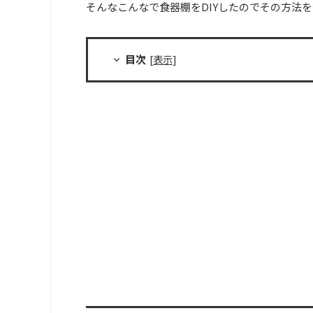
そんなこんなで食器棚をDIYしたのでその方法
目次
[
表示
]