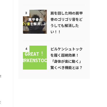
肩を回した時の肩甲
3
骨のゴリゴリ音をど
うしても解消した
い！！
ビルケンシュトック
4
を履く超絶効果！
「身体が楽に動く」
驚くべき機能とは？
作
を