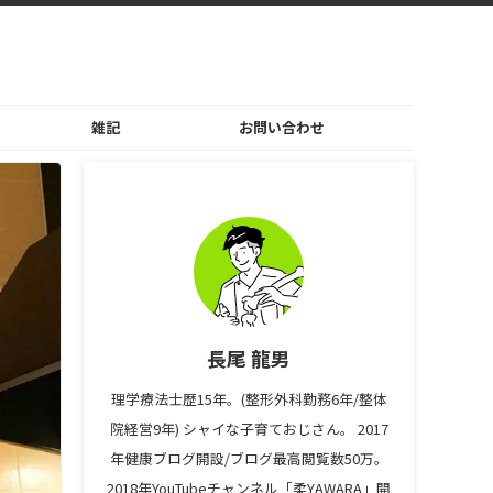
雑記
お問い合わせ
長尾 龍男
理学療法士歴15年。(整形外科勤務6年/整体
院経営9年) シャイな子育ておじさん。 2017
年健康ブログ開設/ブログ最高閲覧数50万。
2018年YouTubeチャンネル「柔YAWARA」開