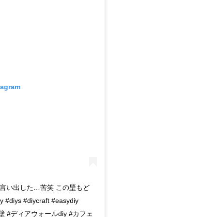
tagram
言い出した…苦笑 この壁もど
#diycraft #easydiy
壁 #ディアウォールdiy #カフェ