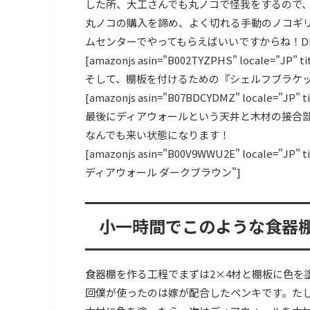
した所、大工さんでも丸ノコで怪我をするので
丸ノコの購入を諦め、よく切れる手動のノコギ
ムセンターでやってもらえばいいですからね！D
[amazonjs asin="B002TYZPHS" locale="
そして、棚板を付けるための『シェルフブラケッ
[amazonjs asin="B07BDCYDMZ" locale=
最後にディアウォールという天井と木材の接合
なんでも来い状態になります！
[amazonjs asin="B00V9WWU2E" loca
ディアウォール ダークブラウン"]
小一時間でこのような食器
食器棚を作る工程でまずは2×4材と棚板に色を
回僕が使ったのは嫁が配合したペンキです。た