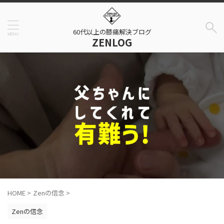
60代以上の膝痛解決ブログ
ZENLOG
HOME
>
Zenの信念
>
Zenの信念