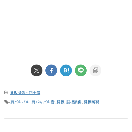
-
腱板損傷・四十肩
-
肩バキバキ
,
肩バキバキ音
,
腱板
,
腱板損傷
,
腱板断裂