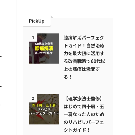
PickUp
膝痛解消パーフェク
1
トガイド！自然治癒
力を最大限に活用す
る改善戦略で60代以
上の膝痛は激変す
る！
【理学療法士監修】
2
な
はじめて四十肩・五
十肩なった人のため
のリハビリパーフェ
クトガイド！