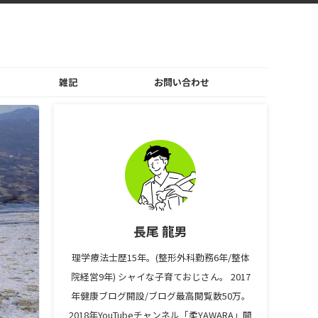
雑記
お問い合わせ
長尾 龍男
理学療法士歴15年。(整形外科勤務6年/整体
院経営9年) シャイな子育ておじさん。 2017
年健康ブログ開設/ブログ最高閲覧数50万。
2018年YouTubeチャンネル「柔YAWARA」開