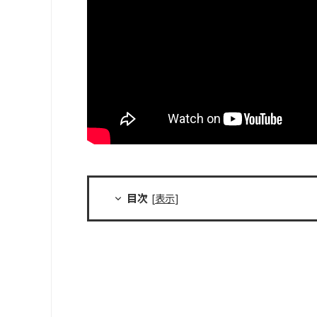
目次
[
表示
]