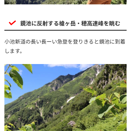
鏡池に反射する槍ヶ岳・穂高連峰を眺む
小池新道の長い長ーい急登を登りきると鏡池に到着
します。