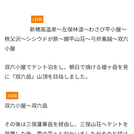
1日目
新穂高温泉〜左俣林道〜わさび平小屋〜
秩父沢〜シシウドが原〜鏡平山荘〜弓折乗越〜双六
小屋
双六小屋でテント泊をし、朝日で焼ける槍ヶ岳を見
に『双六岳』山頂を目指しました。
2日目
双六小屋〜双六岳
その後は三俣蓮華岳を経由し、三俣山荘へテントを
設置した後、雲の平へと向かいましたがそのお話は