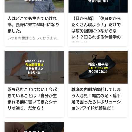
人はどこでも生きていけれ
【目から鱗】「休日だから
る。長野に来て6年目になり
たくさん寝よう！」だけで
ました。
は疲労回復につながらな
い！？知られざる休養学の
いつもお世話になっております。
実態とは
Zen繕の長尾です。 6/1をもっ
て、お店を開いて6年目となりま
明日は休みだ！今週の仕事はすご
した。この5年間めちゃくちゃ早
く疲れたから、たっぷり寝て、疲
かったです。つい先日、引っ越し
労を回復しよう！という方はめち
てきたのではないかと言うぐらい
ゃくちゃ多いのではないでしょう
充実した日々を送れているのかと
か？ 僕もずっとこのような考え
思います。 それも、ご来店して
をもっていました。ですが、『休
くださる皆様のおかげです。本当
養学』の観点から言うと、「たっ
落ち込むことはない！今起
靴底の内側が摩耗してしま
にありがとうございます。 移住
ぷり寝る」だけでは休養にならな
きていることは「自分が生
う人必見！幅広の足・扁平
は「対人関係」と同じ。人はどこ
いそうです。 これを読んだ時、
まれる前に書いてきたシナ
足で困ったらレボリューシ
でも生きていける 5年間、長野に
衝撃を受けました。確かに思い返
リオ通り」だから！
ョン7ワイドが最強だ！
住んで、ようやく色々とフィット
すと、たくさん寝たからと言っ
してきたかと思います。とは言い
て、身体が気だるいことは多々あ
衝撃をうけた。 という本を読ん
この記事を読むと分かること 幅
つつも、まだまだ寒さにはなれな
りました。特に妻と結婚する前
でいたら、このように書かれてい
広の足・扁平足にナイキ・レボリ
いんですけどね…(笑)愛知のあの
は、休みの日になると疲れている
るではないか。 「自分が生まれ
ューション7ワイドがおすすめな