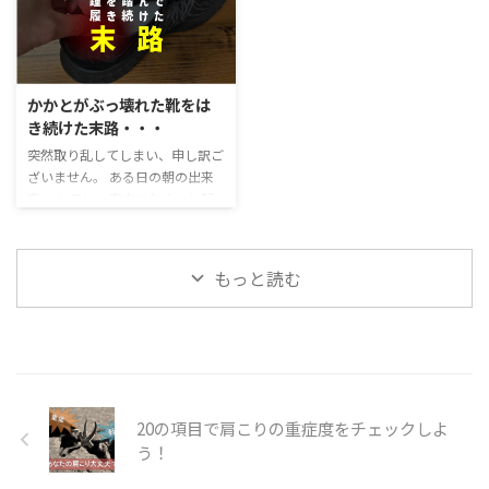
蒸しあつい夏が恋しいの ...
からという理由で、とんでもなく
る前に書いたシナリオ通り」に、
理由 ナイキレボリューション7の
寝ていました。ですが、週初めは
人生は進んでいくらしい 当時の
驚異的なサポート性を簡単解説
やはり身体のだるさは取れない状
私は、このように思っていまし
長時間立って、仕事をしているの
態で ...
た。 しかし、読み進めていき、
で、足元が非常に大切になりま
自分の人生を振り返ってみるとあ
す。 なぜなら、足元がぐらぐら
かかとがぶっ壊れた靴をは
ながちウソではないようだ。 む
してしまうと、その上にある膝や
き続けた末路・・・
しろ、生まれる前にシナリオを書
骨盤・背中などにも負担がかかっ
突然取り乱してしまい、申し訳ご
いてきているという事が真実であ
てしまうからです。 長時間立って
ざいません。 ある日の朝の出来
ると思うようになった。 なぜそ
仕事しているなら、なおさら足元
事。 と思い、夜中にむくっと起
う思ったのかというと、 自分が
を意識しないといけません。 ※
き上がり、ベッドから降りて左足
つらい時は、共通して「必ず何か
ちなみに以前、踵がぶっ壊れた靴
を着くと… 衝撃的な痛みに襲われ
起きたことを変えようとジタバタ
をはき続けるとどうなるのか？と
ました。 そう、突然「足底筋膜
している」ことが多いからだ。
いう実験をしました。 結果は、
もっと読む
炎」になってしまったのです。 足
むしろ、常にジタバタしてこころ
僕の左足が足底筋膜炎になり、 ...
底筋膜炎になったのは、実に13
が ...
年ぶり。 しかも、ちょっと膝も
痛い… たまらず、なにか悪いこと
をしたか？と思い返しました。
しかし、見当が全くつかず。 痛
いながらも、仕事へ行き、いつも
20の項目で肩こりの重症度をチェックしよ
の作業着に着替えた時 犯人を見
う！
つけてしまいました。 実は、職
場で使っていたニューバランスの