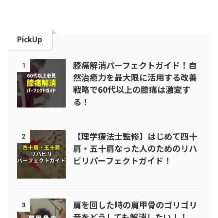
PickUp
膝痛解消パーフェクトガイド！自
1
然治癒力を最大限に活用する改善
戦略で60代以上の膝痛は激変す
る！
【理学療法士監修】はじめて四十
2
肩・五十肩なった人のためのリハ
ビリパーフェクトガイド！
肩を回した時の肩甲骨のゴリゴリ
3
音をどうしても解消したい！！