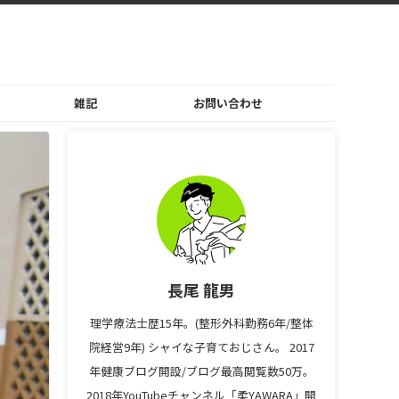
雑記
お問い合わせ
長尾 龍男
理学療法士歴15年。(整形外科勤務6年/整体
院経営9年) シャイな子育ておじさん。 2017
年健康ブログ開設/ブログ最高閲覧数50万。
2018年YouTubeチャンネル「柔YAWARA」開