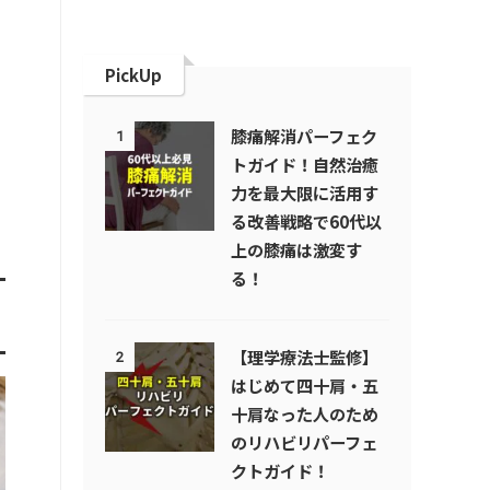
PickUp
膝痛解消パーフェク
1
トガイド！自然治癒
力を最大限に活用す
る改善戦略で60代以
上の膝痛は激変す
る！
【理学療法士監修】
2
はじめて四十肩・五
十肩なった人のため
のリハビリパーフェ
クトガイド！