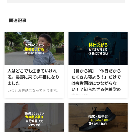
関連記事
人はどこでも生きていけれ
【目から鱗】「休日だから
る。長野に来て6年目になり
たくさん寝よう！」だけで
ました。
は疲労回復につながらな
い！？知られざる休養学の
いつもお世話になっております。
実態とは
Zen繕の長尾です。 6/1をもっ
て、お店を開いて6年目となりま
明日は休みだ！今週の仕事はすご
した。この5年間めちゃくちゃ早
く疲れたから、たっぷり寝て、疲
かったです。つい先日、引っ越し
労を回復しよう！という方はめち
てきたのではないかと言うぐらい
ゃくちゃ多いのではないでしょう
充実した日々を送れているのかと
か？ 僕もずっとこのような考え
思います。 それも、ご来店して