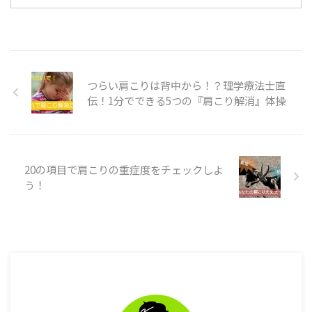
底筋膜炎になったのは、実に13
が ...
年ぶり。 しかも、ちょっと膝も
痛い… たまらず、なにか悪いこと
をしたか？と思い返しました。
しかし、見当が全くつかず。 痛
いながらも、仕事へ行き、いつも
つらい肩こりは背中から！？理学療法士直
の作業着に着替えた時 犯人を見
伝！1分でできる5つの『肩こり解消』体操
つけてしまいました。 実は、職
場で使っていたニューバランスの
靴が悪さをしていたのです ...
20の項目で肩こりの重症度をチェックしよ
う！