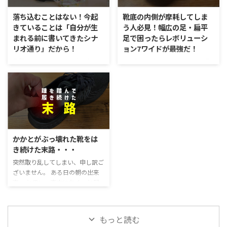
をもっていました。ですが、『休
くださる皆様のおかげです。本当
養学』の観点から言うと、「たっ
落ち込むことはない！今起
靴底の内側が摩耗してしま
にありがとうございます。 移住
ぷり寝る」だけでは休養にならな
きていることは「自分が生
う人必見！幅広の足・扁平
は「対人関係」と同じ。人はどこ
いそうです。 これを読んだ時、
まれる前に書いてきたシナ
足で困ったらレボリューシ
でも生きていける 5年間、長野に
衝撃を受けました。確かに思い返
リオ通り」だから！
ョン7ワイドが最強だ！
住んで、ようやく色々とフィット
すと、たくさん寝たからと言っ
してきたかと思います。とは言い
て、身体が気だるいことは多々あ
衝撃をうけた。 という本を読ん
この記事を読むと分かること 幅
つつも、まだまだ寒さにはなれな
りました。特に妻と結婚する前
でいたら、このように書かれてい
広の足・扁平足にナイキ・レボリ
いんですけどね…(笑)愛知のあの
は、休みの日になると疲れている
るではないか。 「自分が生まれ
ューション7ワイドがおすすめな
蒸しあつい夏が恋しいの ...
からという理由で、とんでもなく
る前に書いたシナリオ通り」に、
理由 ナイキレボリューション7の
寝ていました。ですが、週初めは
人生は進んでいくらしい 当時の
驚異的なサポート性を簡単解説
やはり身体のだるさは取れない状
私は、このように思っていまし
長時間立って、仕事をしているの
態で ...
た。 しかし、読み進めていき、
で、足元が非常に大切になりま
自分の人生を振り返ってみるとあ
す。 なぜなら、足元がぐらぐら
かかとがぶっ壊れた靴をは
ながちウソではないようだ。 む
してしまうと、その上にある膝や
き続けた末路・・・
しろ、生まれる前にシナリオを書
骨盤・背中などにも負担がかかっ
突然取り乱してしまい、申し訳ご
いてきているという事が真実であ
てしまうからです。 長時間立って
ざいません。 ある日の朝の出来
ると思うようになった。 なぜそ
仕事しているなら、なおさら足元
事。 と思い、夜中にむくっと起
う思ったのかというと、 自分が
を意識しないといけません。 ※
き上がり、ベッドから降りて左足
つらい時は、共通して「必ず何か
ちなみに以前、踵がぶっ壊れた靴
を着くと… 衝撃的な痛みに襲われ
起きたことを変えようとジタバタ
をはき続けるとどうなるのか？と
ました。 そう、突然「足底筋膜
している」ことが多いからだ。
いう実験をしました。 結果は、
もっと読む
炎」になってしまったのです。 足
むしろ、常にジタバタしてこころ
僕の左足が足底筋膜炎になり、 ...