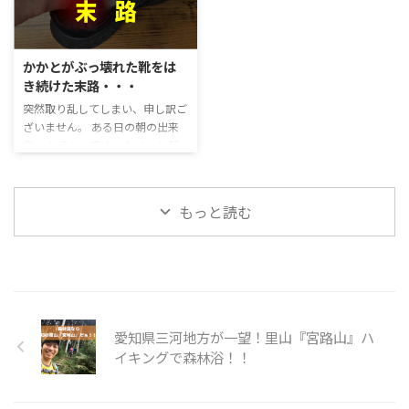
やはり身体のだるさは取れない状
私は、このように思っていまし
長時間立って、仕事をしているの
態で ...
た。 しかし、読み進めていき、
で、足元が非常に大切になりま
自分の人生を振り返ってみるとあ
す。 なぜなら、足元がぐらぐら
かかとがぶっ壊れた靴をは
ながちウソではないようだ。 む
してしまうと、その上にある膝や
き続けた末路・・・
しろ、生まれる前にシナリオを書
骨盤・背中などにも負担がかかっ
突然取り乱してしまい、申し訳ご
いてきているという事が真実であ
てしまうからです。 長時間立って
ざいません。 ある日の朝の出来
ると思うようになった。 なぜそ
仕事しているなら、なおさら足元
事。 と思い、夜中にむくっと起
う思ったのかというと、 自分が
を意識しないといけません。 ※
き上がり、ベッドから降りて左足
つらい時は、共通して「必ず何か
ちなみに以前、踵がぶっ壊れた靴
を着くと… 衝撃的な痛みに襲われ
起きたことを変えようとジタバタ
をはき続けるとどうなるのか？と
ました。 そう、突然「足底筋膜
している」ことが多いからだ。
いう実験をしました。 結果は、
もっと読む
炎」になってしまったのです。 足
むしろ、常にジタバタしてこころ
僕の左足が足底筋膜炎になり、 ...
底筋膜炎になったのは、実に13
が ...
年ぶり。 しかも、ちょっと膝も
痛い… たまらず、なにか悪いこと
をしたか？と思い返しました。
しかし、見当が全くつかず。 痛
いながらも、仕事へ行き、いつも
愛知県三河地方が一望！里山『宮路山』ハ
の作業着に着替えた時 犯人を見
イキングで森林浴！！
つけてしまいました。 実は、職
場で使っていたニューバランスの
靴が悪さをしていたのです ...