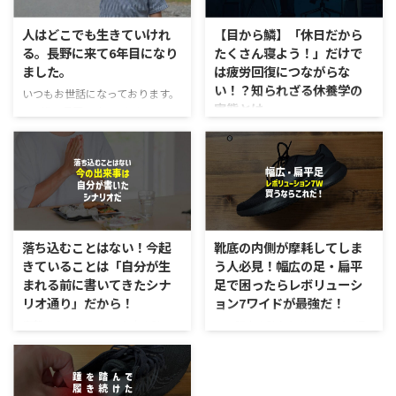
人はどこでも生きていけれ
【目から鱗】「休日だから
る。長野に来て6年目になり
たくさん寝よう！」だけで
ました。
は疲労回復につながらな
い！？知られざる休養学の
いつもお世話になっております。
実態とは
Zen繕の長尾です。 6/1をもっ
て、お店を開いて6年目となりま
明日は休みだ！今週の仕事はすご
した。この5年間めちゃくちゃ早
く疲れたから、たっぷり寝て、疲
かったです。つい先日、引っ越し
労を回復しよう！という方はめち
てきたのではないかと言うぐらい
ゃくちゃ多いのではないでしょう
充実した日々を送れているのかと
か？ 僕もずっとこのような考え
思います。 それも、ご来店して
をもっていました。ですが、『休
くださる皆様のおかげです。本当
養学』の観点から言うと、「たっ
落ち込むことはない！今起
靴底の内側が摩耗してしま
にありがとうございます。 移住
ぷり寝る」だけでは休養にならな
きていることは「自分が生
う人必見！幅広の足・扁平
は「対人関係」と同じ。人はどこ
いそうです。 これを読んだ時、
まれる前に書いてきたシナ
足で困ったらレボリューシ
でも生きていける 5年間、長野に
衝撃を受けました。確かに思い返
リオ通り」だから！
ョン7ワイドが最強だ！
住んで、ようやく色々とフィット
すと、たくさん寝たからと言っ
してきたかと思います。とは言い
て、身体が気だるいことは多々あ
衝撃をうけた。 という本を読ん
この記事を読むと分かること 幅
つつも、まだまだ寒さにはなれな
りました。特に妻と結婚する前
でいたら、このように書かれてい
広の足・扁平足にナイキ・レボリ
いんですけどね…(笑)愛知のあの
は、休みの日になると疲れている
るではないか。 「自分が生まれ
ューション7ワイドがおすすめな
蒸しあつい夏が恋しいの ...
からという理由で、とんでもなく
る前に書いたシナリオ通り」に、
理由 ナイキレボリューション7の
寝ていました。ですが、週初めは
人生は進んでいくらしい 当時の
驚異的なサポート性を簡単解説