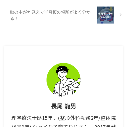
膝の中が丸見えで半月板の場所がよく分か
る！
長尾 龍男
理学療法士歴15年。(整形外科勤務6年/整体院
経営9年) シャイな子育ておじさん。 2017年健