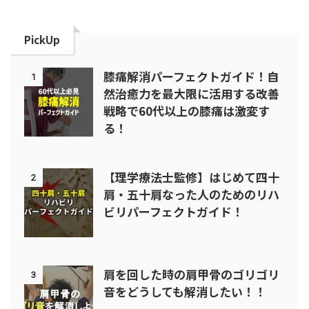
PickUp
膝痛解消パーフェクトガイド！自
1
然治癒力を最大限に活用する改善
戦略で60代以上の膝痛は激変す
る！
【理学療法士監修】はじめて四十
2
肩・五十肩なった人のためのリハ
ビリパーフェクトガイド！
肩を回した時の肩甲骨のゴリゴリ
3
音をどうしても解消したい！！