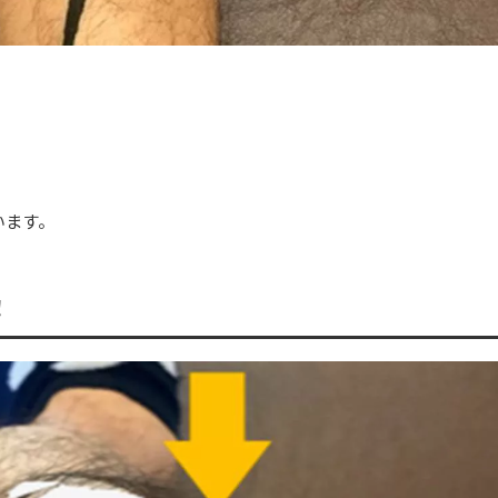
います。
！