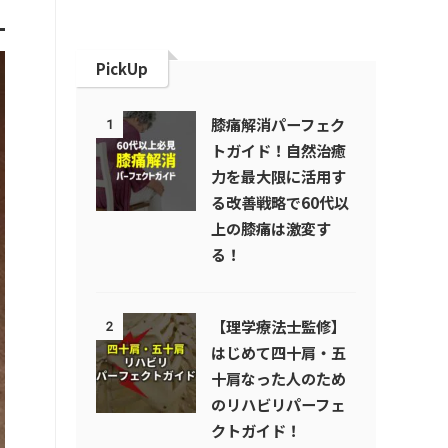
PickUp
膝痛解消パーフェク
1
トガイド！自然治癒
力を最大限に活用す
る改善戦略で60代以
上の膝痛は激変す
る！
【理学療法士監修】
2
はじめて四十肩・五
十肩なった人のため
のリハビリパーフェ
クトガイド！