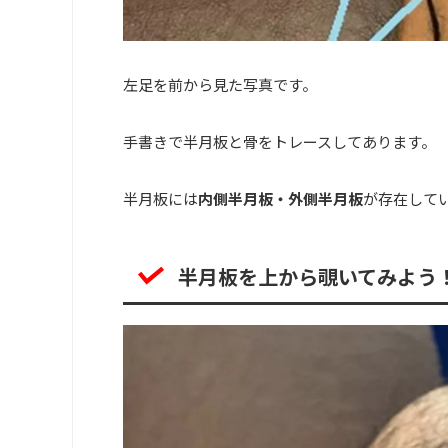
左足を前から見た写真です。
手書きで半月板と骨をトレースしてあります。
半月板には
内側半月板・外側半月板
が存在して
半月板を上から覗いてみよう