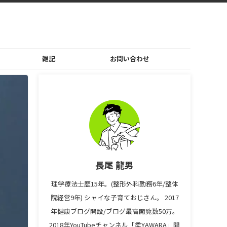
雑記
お問い合わせ
長尾 龍男
理学療法士歴15年。(整形外科勤務6年/整体
院経営9年) シャイな子育ておじさん。 2017
年健康ブログ開設/ブログ最高閲覧数50万。
2018年YouTubeチャンネル「柔YAWARA」開