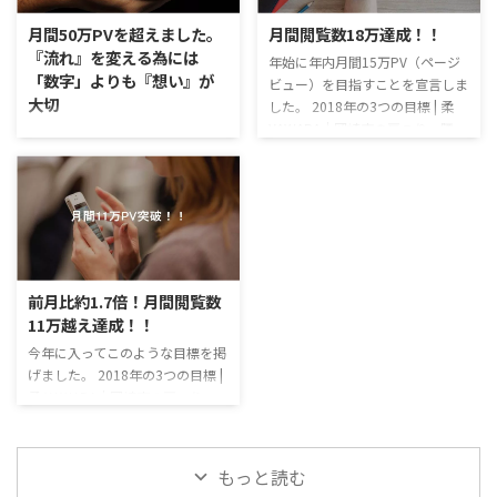
を作るのはめんどくいなぁという
パソコンと同様スペックによって
月間50万PVを超えました。
月間閲覧数18万達成！！
ご意見がありました。 確かにど
差はあるが、覚えている物事には
『流れ』を変える為には
年始に年内月間15万PV（ページ
のようにアカウントを作ればいい
限界がある。 容量がパンパンな
「数字」よりも『想い』が
ビュー）を目指すことを宣言しま
のかはiPhoneに詳しくない人に
状態で1つの物事に100%集中す
大切
した。 2018年の3つの目標 | 柔
とっては酷ですよね。 そこで今
ることは非常に難しい。 スポー
YAWARA｜岡崎市の肩こり・腰
回は、iPhoneユーザー向けにチ
ツカーに1トンの荷物を積んでレ
6月のサイトの月間閲覧数が50万
痛・膝痛専門整体 そしてとうと
ャンネル登録の方法がわからない
ースに出るような物である。 脳
を超えました。 まさかここまで
うこの時がやって来ました。 つ
もしくはGoogleのアカウントの
に関しても、出来るだけ軽ければ
成長するとは、はっきり言って自
いに閲覧数が15万を超えたので
作り方が分からないという方々向
軽いほど瞬発的な力が発揮しやす
分でも驚きなぐらいです。 今回
す！ これも拙い私の記事を読ん
けの ...
い。 そんな脳の空き容量を作 ...
はこのブログを立ち上げた経緯を
でくださっているお客様のおかげ
振り返り、『想い』の大切さを再
かと思います。 本当にありがと
認識していきます。 はじめは地
うございます。 過去4ヶ月の閲覧
域の無料ブログからスタート 開
前月比約1.7倍！月間閲覧数
数がこちら 3月が186,286PV！ 2
業当初からお世話になっているお
11万越え達成！！
月と比べ約7万も増えました。 柔
客様ならご存知かと思いますが、
YAWARA No.1記事 月間37,802PV
今年に入ってこのような目標を掲
初期は地域の無料ブログからスタ
30代に多い！「肩甲骨の内側が
げました。 2018年の3つの目標 |
ートしました。 というのも、開
痛いんだよ ...
柔 YAWARA｜岡崎市の肩こり・
業してしばらくはやはり閑古鳥が
腰痛・膝痛専門整体 1.年内に月間
鳴いている時期もあり、時間を持
15万pv越えを目指す。 2.柔
て余してはいけない思いもあり店
YAWARAというお店をより成長さ
舗ブログを始めました。 来院で
もっと読む
せる。 3.10の山を嫁と登る。 そ
きない人のために『お身体のト ...