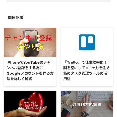
関連記事
iPhoneでYouTubeのチャ
『Trello』で仕事効率化！
ンネル登録をする為に
脳を空にして100%力を注ぐ
Googleアカウントを作る方
為のタスク管理ツールの活
法を詳しく解説
用法
当店でも健康情報に特化した
事業を始め、色々な仕事に従事し
YouTubeを配信しております。そ
ていると様々なタスクが出てく
のお客様曰く、iPhoneで
る。 タスクが少ない人やタスク
YouTubeのチャンネル登録をしよ
が多すぎる人など様々であるが、
うと思ったら、Googleのアカウ
一つの仕事に100%集中して力を
ントがないとできないと表示され
注ぐ為には脳の容量を空けておい
た。けれどGoogleのアカウント
た方が絶対にいい。 人間の脳も