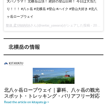
大パノラマ！ 北横岳山頂！ 絶好の登山日和！ 今日は大当た
り！！！ #八ヶ岳 #北横岳 #登山 #ハイク #登山大好き #北八
ヶ岳ロープウェイ
整体 柔YAWARA
さん(@seitai_yawara)がシェアした投稿 -
2018年 6月月16日午後6時09分PDT
北横岳の情報