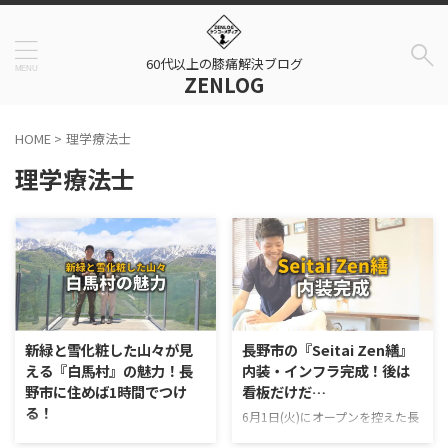
60代以上の膝痛解決ブログ
ZENLOG
HOME
>
理学療法士
理学療法士
新緑と雪化粧した山々が見
長野市の『Seitai Zen繕』
える『白馬村』の魅力！長
内装・インフラ完成！後は
野市に住めば1時間でつけ
看板だけだ…
る！
6月1日(火)にオープンを控えた長
野市のSeitai Zen繕の内装につい
長野市に移住して早2ヶ月弱、