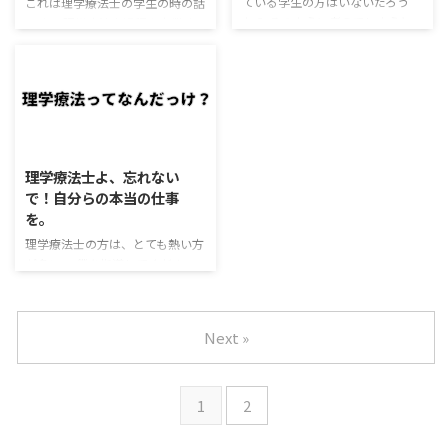
ている学生の方はいないだろう
と尽力しています。 ふと思い返
なるなど2次的なトラブルが生じ
これは理学療法士の学生の時の話
か？ そのように考えてしまうと
すとこのサイトをなぜ立ち上げた
てしまうのでオススメではない。
です。 理学療法士過程を卒業す
解剖学を勉強するのがつまらなく
のか？今一度初心に戻ってみよう
腰痛になったら、固定するときは
る為に、病院へ行って勉強をする
なってしまう。 解剖学で大切なの
ではないかと思いました。その為
固定をし、痛みが軽減すれば外し
『実習』と呼ばれる制度がありま
が『位置』と『形』を知ることで
今回は少しテイストを変えて、な
て動かしていく事が大切である。
す。 ちょうど4年生の最終実習の
ある。 今回は当サイトがオスス
ぜ記事を書き続けているのか？な
今回はコルセットや腰痛ベルト ...
時に大失敗をしてしまいました。
メする解剖学の勉強方法をご紹介
ぜ ...
今思い返すと、とても、とても申
する。 まずはじめに。 解剖学は
し訳ない出来事でした。 学生は
文字で覚えるな！ 解剖学は位置
通過点でしかない 当時の僕は理
理学療法士よ、忘れない
と形で覚えよう！ この2点を守っ
学療法士になる為なら、授業や国
で！自分らの本当の仕事
て橈骨と尺骨を覚えていこう！
家試験も努力しなくても合格点さ
を。
当サイトのルール このサイトを
え取れればいい！ 最短ルートで
活用していく上でのルールを説明
行こう！的な考えをもっていまし
理学療法士の方は、とても熱い方
していく。 ルール A4紙に大きく
た。 本当に甘っちょろい考えを
が多い。 僕を指導してくださっ
描くこと。 参考書は最後に開く
していました。 最後の実習は愛
た職場の先輩も、実習先の先生も
こと。 矢状面・前額面 ...
知県から遠く離れたZ県に行くこ
みんな熱い方ばかりだ。 それだ
とになった。 他県に行きた ...
け治療に熱心な方が多いのだろ
Next »
う。 そんな理学療法士の活動の
幅は年々広がっていると感じる。
病院での勤務はもちろん、老人保
1
2
健施設への勤務、訪問介護、トレ
ーナー活動、ピラティス、ヨガな
ど色々な場所で理学療法士の名前