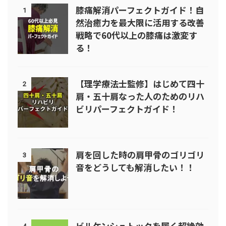
膝痛解消パーフェクトガイド！自
1
然治癒力を最大限に活用する改善
戦略で60代以上の膝痛は激変す
る！
【理学療法士監修】はじめて四十
2
肩・五十肩なった人のためのリハ
ビリパーフェクトガイド！
肩を回した時の肩甲骨のゴリゴリ
3
音をどうしても解消したい！！
ビルケンシュトックを履く超絶効