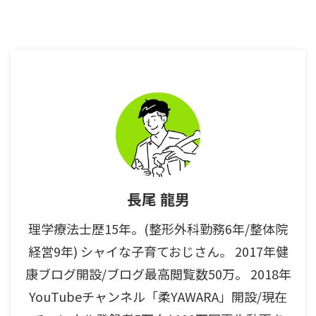
をみることが多くなった。 しか
し本来理学療法とはどういった仕
事なのだろうか？ 一般人ならま
だしも現役の人が答えられないと
問題である。 今回はみんなが忘
れがちな「理学療法士」という仕
...
長尾 龍男
理学療法士歴15年。(整形外科勤務6年/整体院
経営9年) シャイな子育ておじさん。 2017年健
康ブログ開設/ブログ最高閲覧数50万。 2018年
YouTubeチャンネル「柔YAWARA」開設/現在