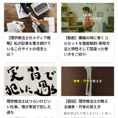
ての記事になります。 Seitai Zen
色々驚かされる面とやっぱり住ん
繕を開く前は愛知県の岡崎市で約
でみるといいなという点が色々見
6年間「柔YAWARA」という整体
つかってきました。 特に今回の
院を営業しておりました。 なぜ
記事でご紹介するのは「白馬村」
長野市に来たのか？ それは話が
までめちゃくちゃ近いという内容
長くなるのでこちらの記事をご覧
です。 自分が以前住んでいた愛知
になっていただければ幸いです。
県岡崎市から白馬村まで足を運ぶ
【理学療法士のメディア戦
【動画】腰痛の時に巻くコ
「柔YAWARA」の時はこじゃれた
となると約4時間。 長野市に住む
略】私が記事を書き続けて
ルセットを徹底解剖-使用方
事業用の「アパートの一室」で営
と1時間。 約1/4です！ めちゃく
いるこのサイトの信念と
法と特性そして間違った使
業していました。 お隣さんはエ
ちゃ近い！ 今回はめちゃくちゃ
は？
い方をご紹介-
ステやアイラッシュ、ネイルサロ
近くになった白馬村の魅力の一部
ンなどが入っているような施設で
をご紹介していきます。 白馬村
こちらのサイトでは主に「肩こ
腰痛の時にコルセットや腰痛ベル
した。 ※移転作業最終日の写真
の魅力1：夏は登山・冬はスキー
り」や「腰痛」「その他の筋肉や
トを使う人、もしくはそのような
です。 そして、今回長野 ...
色々なアクティビティーが楽しむ
関節のトラブル」でお悩みの方向
類のものは使いたくないという人
事ができる 自分は登山が好きな
けに理学療法士の知識を活かして
と様々いらっしゃる。 結論から
ので、白馬村といえば、 ...
その改善方法や対処法に関する情
言えば、腰痛が出た初期は腰椎周
報を提供しております。 このサ
辺に炎症が起きているのでコルセ
イトを開いて早2年が経とう記事
ットや腰痛ベルトによって固定を
数も250前後になりました。最近
行った方が改善が早い。 しか
理学療法士はつらいけどい
【図説】理学療法士が教え
では初心に戻り、なるべく毎日
し、長期的に使用しすぎるのはす
い仕事。僕が実習で犯した
る橈骨・尺骨の覚え方
色々な事を（もちろん健康に関す
筋力の低下や腰椎の椎間関節（※
過ち
解剖学はただ覚えるだけ！と思っ
る情報をメインに）綴っていこう
腰骨の関節の意味）が動きづらく