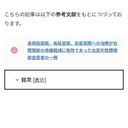
こちらの記事は以下の
参考文献
をもとにつづってお
ります。
長母指屈筋、長趾屈筋、足底筋膜への治療が右
膝関節の疼痛軽減に有効であった右変形性膝関
節症患者の一例
目次
[
表示
]