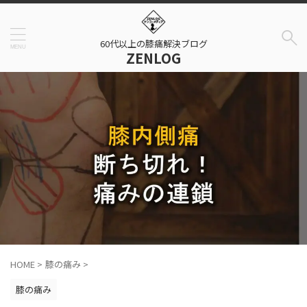
60代以上の膝痛解決ブログ
ZENLOG
HOME
>
膝の痛み
>
膝の痛み