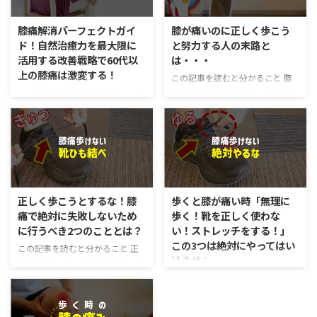
膝痛解消パーフェクトガイ
膝が痛いのに正しく歩こう
ド！自然治癒力を最大限に
と努力する人の末路と
活用する改善戦略で60代以
は・・・
上の膝痛は激変する！
この記事を読むと分かること 膝
が痛い時ほど正しく歩こうとする
この有料記事を読むと分かること
と、膝の痛みが悪化してしまう理
自然治癒力を最大限に活用して、
由が分かります 膝が痛くて歩け
効率的に膝の痛みを解消すること
ない時、多くの方がこのように考
ができる「戦略」が分かる 間違
えると思います。 「正しく歩け
った解消法で膝の痛みが悪化する
ば、痛みがなくなるのではない
のを防ぐことができる 再発して
か？」と。 ですが、結論からお
も自分で対処する力が身につく
伝えすると、 結論 膝が痛いとき
「階段がつらい、でも病院では変
正しく歩こうとするな！膝
歩くと膝が痛い時「無理に
は、正しく歩こうとすればするほ
形が少ないと言われた」
痛で絶対に失敗しないため
歩く！靴を正しく使わな
ど、膝の痛みを悪化させてしまう
「YouTubeのセルフケアを頑張っ
に行うべき2つのこととは？
い！ストレッチをする！」
恐れがあります。 なぜなら、正
ているのに、逆に痛くなった」
この3つは絶対にやってはい
しく歩くために、必要な条件が満
はじめまして、理学療法士の長尾
この記事を読むと分かること 正
けません
たされていないからです。 必要
です。17年の臨床現場で多くの膝
しく歩くためにまずやるべきこと
な条件ってなんだ？と思われるか
痛のお客様を見てきて、改善する
について 膝が痛い時になぜ正し
この記事を読むと分かること 歩
もしれません。 そこで今回は、
ために確信したことがあります。
く歩いてはいけないのか？その理
くと膝が痛い時に、絶対に行って
膝が痛いとき、なぜ正しく歩こう
それは、膝の痛みが治らない原因
由について 最近、このようなコ
はいけない3つのことと、その理