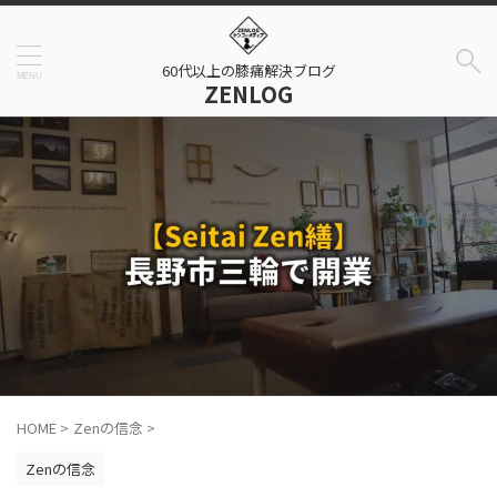
60代以上の膝痛解決ブログ
ZENLOG
HOME
>
Zenの信念
>
Zenの信念