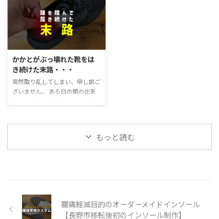
いんですけどね…(笑)愛知のあの
は、休みの日になると疲れている
るではないか。 「自分が生まれ
ューション7ワイドがおすすめな
蒸しあつい夏が恋しいの ...
からという理由で、とんでもなく
る前に書いたシナリオ通り」に、
理由 ナイキレボリューション7の
寝ていました。ですが、週初めは
人生は進んでいくらしい 当時の
驚異的なサポート性を簡単解説
やはり身体のだるさは取れない状
私は、このように思っていまし
長時間立って、仕事をしているの
態で ...
た。 しかし、読み進めていき、
で、足元が非常に大切になりま
自分の人生を振り返ってみるとあ
す。 なぜなら、足元がぐらぐら
かかとがぶっ壊れた靴をは
ながちウソではないようだ。 む
してしまうと、その上にある膝や
き続けた末路・・・
しろ、生まれる前にシナリオを書
骨盤・背中などにも負担がかかっ
突然取り乱してしまい、申し訳ご
いてきているという事が真実であ
てしまうからです。 長時間立って
ざいません。 ある日の朝の出来
ると思うようになった。 なぜそ
仕事しているなら、なおさら足元
事。 と思い、夜中にむくっと起
う思ったのかというと、 自分が
を意識しないといけません。 ※
き上がり、ベッドから降りて左足
つらい時は、共通して「必ず何か
ちなみに以前、踵がぶっ壊れた靴
を着くと… 衝撃的な痛みに襲われ
起きたことを変えようとジタバタ
をはき続けるとどうなるのか？と
ました。 そう、突然「足底筋膜
している」ことが多いからだ。
いう実験をしました。 結果は、
もっと読む
炎」になってしまったのです。 足
むしろ、常にジタバタしてこころ
僕の左足が足底筋膜炎になり、 ...
底筋膜炎になったのは、実に13
が ...
年ぶり。 しかも、ちょっと膝も
痛い… たまらず、なにか悪いこと
をしたか？と思い返しました。
しかし、見当が全くつかず。 痛
いながらも、仕事へ行き、いつも
腰痛軽減目的のオーダーメイドインソール
の作業着に着替えた時 犯人を見
【長野市移転後初のインソール制作】
つけてしまいました。 実は、職