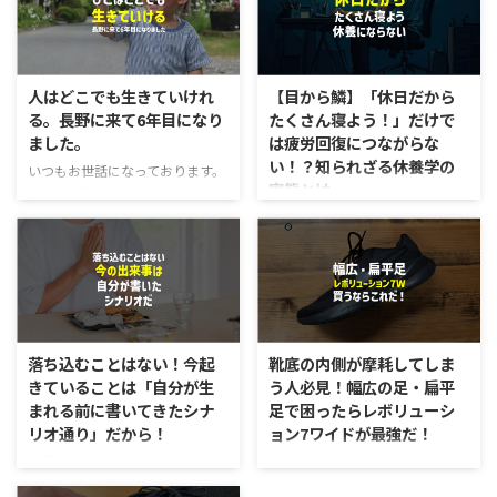
人はどこでも生きていけれ
【目から鱗】「休日だから
る。長野に来て6年目になり
たくさん寝よう！」だけで
ました。
は疲労回復につながらな
い！？知られざる休養学の
いつもお世話になっております。
実態とは
Zen繕の長尾です。 6/1をもっ
て、お店を開いて6年目となりま
明日は休みだ！今週の仕事はすご
した。この5年間めちゃくちゃ早
く疲れたから、たっぷり寝て、疲
かったです。つい先日、引っ越し
労を回復しよう！という方はめち
てきたのではないかと言うぐらい
ゃくちゃ多いのではないでしょう
充実した日々を送れているのかと
か？ 僕もずっとこのような考え
思います。 それも、ご来店して
をもっていました。ですが、『休
くださる皆様のおかげです。本当
養学』の観点から言うと、「たっ
落ち込むことはない！今起
靴底の内側が摩耗してしま
にありがとうございます。 移住
ぷり寝る」だけでは休養にならな
きていることは「自分が生
う人必見！幅広の足・扁平
は「対人関係」と同じ。人はどこ
いそうです。 これを読んだ時、
まれる前に書いてきたシナ
足で困ったらレボリューシ
でも生きていける 5年間、長野に
衝撃を受けました。確かに思い返
リオ通り」だから！
ョン7ワイドが最強だ！
住んで、ようやく色々とフィット
すと、たくさん寝たからと言っ
してきたかと思います。とは言い
て、身体が気だるいことは多々あ
衝撃をうけた。 という本を読ん
この記事を読むと分かること 幅
つつも、まだまだ寒さにはなれな
りました。特に妻と結婚する前
でいたら、このように書かれてい
広の足・扁平足にナイキ・レボリ