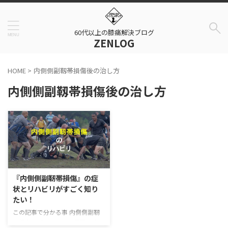
60代以上の膝痛解決ブログ
ZENLOG
HOME
>
内側側副靱帯損傷後の治し方
内側側副靱帯損傷後の治し方
『内側側副靭帯損傷』の症
状とリハビリがすごく知り
たい！
この記事で分かる事 内側側副靭
帯損傷が起きてしまう原因と症