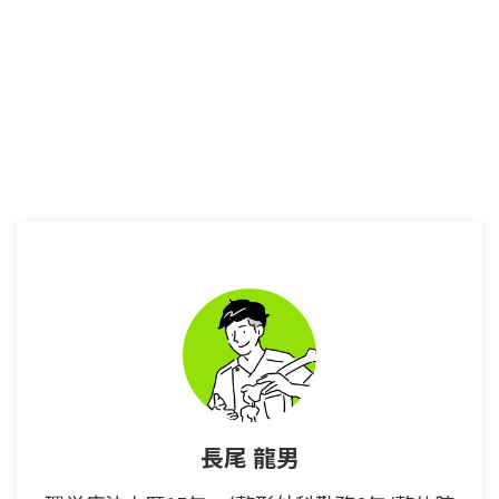
状・靭帯の修復過程を知る事が出
来ます。 内側側副靭帯を損傷し
た時に使用するおすすめのサポー
ターも分かります。 膝の内側靭
帯損傷後2週間までのリハビリと
2か月までのリハビリを学ぶこと
ができます。 『ブチ
ン！！！！！！！』 そんな鈍い
音が膝から聞こえてきたことはな
いですか？ 実は以前私はラグビ
ーをやっていました。 高校のOB
戦で試合をやっている時、事もあ
ろうか倒れている私の膝の上に高
校生が落ちてきたのです。 これ
はその当時のFacebookの投稿で
す。 ...
長尾 龍男