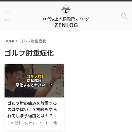
60代以上の膝痛解決ブログ
ZENLOG
HOME
>
ゴルフ肘重症化
ゴルフ肘重症化
ゴルフ肘の痛みを放置する
のはやばい！？神経もやら
れてしまう理由とは！？
この記事で分かること ゴルフ肘
は「上腕骨内側上顆炎」という病