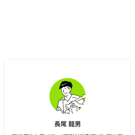
気ゴルフ肘はテニス肘の1/10の
発症率肘の内側の痛みが主な症状
重症化すると手にシビレや痛み・
マヒが起きてしまう ゴルフ肘の
主な症状は肘の内側の痛みであ
る。 特にものを掴むときや腕を
捻るときに痛みが出やすいのが特
徴だ。 また痛みのでかたは傷つ
いている筋肉の腱によって変わっ
てくる。 そして、ゴルフ肘を放
置しておくと実は肘の内側の神経
にもトラブルが起きてしまう。
そのことによって、手にシビレや
痛みも出てしまう。 今回の記事
ではこれらについて詳しく解説し
...
長尾 龍男