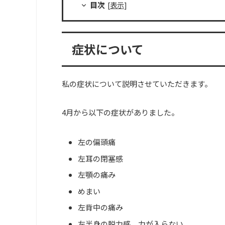
目次
[
表示
]
症状について
私の症状について説明させていただきます。
4
月から以下の症状がありました。
左の偏頭痛
左耳の閉塞感
左顎の痛み
めまい
左背中の痛み
左半身の脱力感、力が入らない