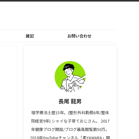
雑記
お問い合わせ
長尾 龍男
理学療法士歴15年。(整形外科勤務6年/整体
院経営9年) シャイな子育ておじさん。 2017
年健康ブログ開設/ブログ最高閲覧数50万。
2018年YouTubeチャンネル「柔YAWARA」開