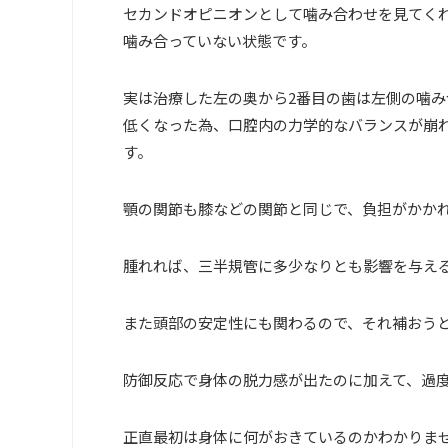
セカンドオピニオンとして噛み合わせを見てく
噛み合っていない状態です。
実は治療した左の奥から
2
番目の歯は左側の噛み
低くなった為、口腔内の力学的なバランスが崩
す。
顎の関節も膝などの関節と同じで、負担がかか
腫れれば、三半規管に多少なりとも影響を与え
また頭部の安定性にも関わるので、それ補おう
防御反応で身体の脱力感が出たのに加えて、過
正直最初は身体に何がおきているのかわかりま