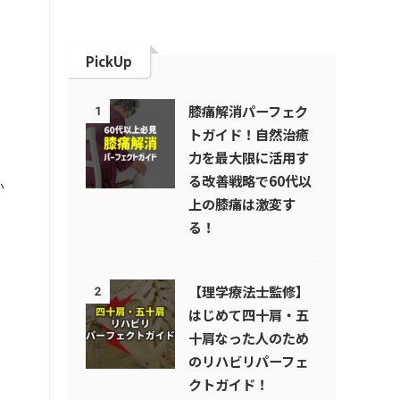
PickUp
膝痛解消パーフェク
1
トガイド！自然治癒
力を最大限に活用す
る改善戦略で60代以
か
上の膝痛は激変す
る！
【理学療法士監修】
2
はじめて四十肩・五
十肩なった人のため
のリハビリパーフェ
クトガイド！