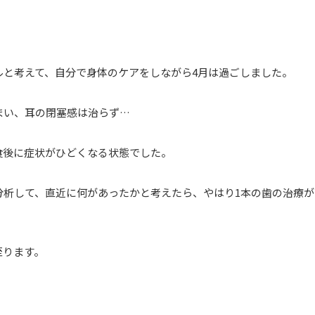
ルと考えて、自分で身体のケアをしながら
4
月は過ごしました。
まい、耳の閉塞感は治らず
…
食後に症状がひどくなる状態でした。
分析して、直近に何があったかと考えたら、やはり
1
本の歯の治療が
至ります。