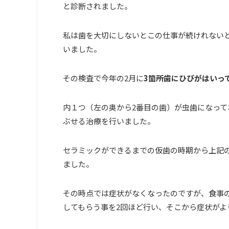
と診断されました。
私は歯を大切にしないとこの仕事が続けれない
いました。
その検査で今年の
2
月に
3
箇所歯にひびがはいっ
内１つ（左の奥から
2
番目の歯）が虫歯になって
ぶせる治療を行いました。
セラミックができるまでの仮歯の時期から上記
ました。
その時点では症状がなくなったのですが、食事
してもらう事を
2
回ほど行い、そこから症状がよ