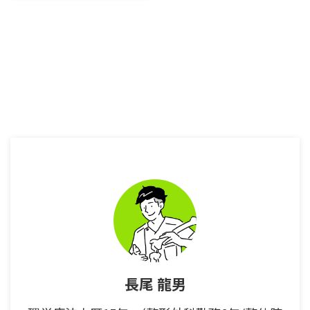
えてしまう。 肩の構造は見た感じ
単純なようで実はそうではない。
構造的にも複数の骨と筋肉から構
成されており、非常に色々な動き
が出来る関節である。 また股関
節とは違い、体重がかかる関節で
はないので非常に不安定な関節で
ある。 言い換えれば、とてもグ
ラグラした関節であり、外れやす
い。 肩が他の関節よりも脱臼を
起こしやすいのは構造的に不安定
であるが故なのだ。 その不安定
な肩関節をたくさんの靭帯や筋肉
で支えているというのだから ...
長尾 龍男