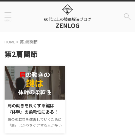
60代以上の膝痛解決ブログ
ZENLOG
HOME
>
第2肩関節
第2肩関節
肩の動きを良くする鍵は
『体幹』の柔軟性にある！
肩の柔軟性を改善していくために
『肩』ばかりをケアする人が多い
が、常々それはどうなのか？と考