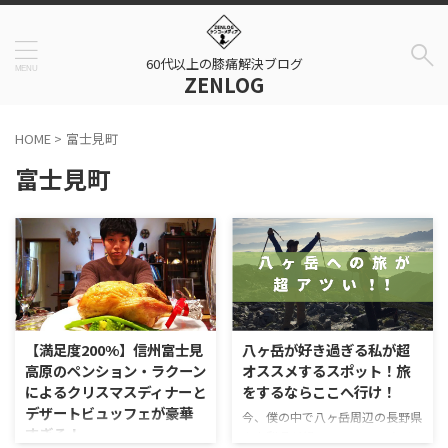
60代以上の膝痛解決ブログ
ZENLOG
HOME
>
富士見町
富士見町
【満足度200%】信州富士見
八ヶ岳が好き過ぎる私が超
高原のペンション・ラクーン
オススメするスポット！旅
によるクリスマスディナーと
をするならここへ行け！
デザートビュッフェが豪華
今、僕の中で八ヶ岳周辺の長野県
すぎる！
や山梨県が超アツい！！！ なぜ