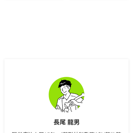
かって？ 夏は涼しく、秋は紅葉
今回は富士見高原のペンションラ
がきれい！ 自然に囲まれていて
クーンさんへお邪魔しました。
すごく良い！ 癒される事間違い
富士見高原は長野県と山梨県のち
無し！ ゴールデンウィークに、
ょうど県境にほど近いところにあ
夏休み、秋の連休には必ず行きま
り、八ヶ岳に登る方やほぼ全ての
す！！ そんな八ヶ岳の超オスス
アルプスを一望できる入笠山に登
メするスポットをご紹介致しま
りたい方には非常にオススメのエ
す。 愛知から八ヶ岳に行く前に
リアとなります。 料理がめちゃ
駒ヶ根市と伊那市に寄ろう！ 駒
くちゃ美味しく、しかもボリュー
ヶ根市、伊那市には美味しいソー
ムも満点でよく仕事の関係で訪れ
スカツ丼屋さんや蕎麦屋さんが立
たり、嫁と一緒に登山へ行く拠点
ち並んでいるのでぜひ行って欲し
とさせていただいております。
い！ ◎ 駒ヶ根市の足湯茶屋 東
今回は八ヶ岳の冬山ハイクとクリ
右衛門さんのソースカツ丼 ➱ 足
スマス間近という事でラクーンさ
湯茶屋 東右衛門さんのウェブ ...
んでクリスマスディナー&デザー
トビュッフェのイベントが開催さ
れるという事で、またまた登山の
...
長尾 龍男