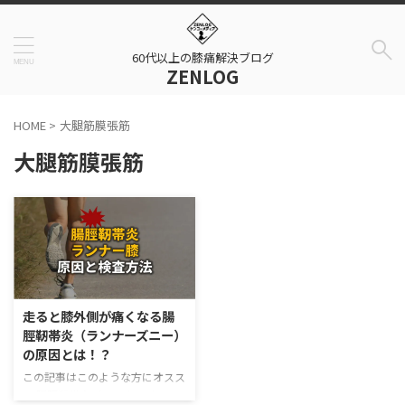
60代以上の膝痛解決ブログ
ZENLOG
HOME
>
大腿筋膜張筋
大腿筋膜張筋
走ると膝外側が痛くなる腸
脛靭帯炎（ランナーズニー）
の原因とは！？
この記事はこのような方にオスス
メ 腸脛靭帯炎（ランナーズニ