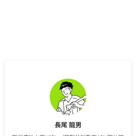
ー）で痛みが出ている人。 腸脛
靭帯炎（ランナーズニー）の原因
を知りたい人。 膝の外側の痛み
でお困りの人。 自分の膝の痛み
が本当に腸脛靭帯炎（ランナーズ
ニー）によるものなのか？検査し
たい人。 走ったり、自転車をこ
いだり、登山をしたりする際に膝
の外側が痛くなる方が非常に多く
いらっしゃる。 その膝の外側の
痛みのほとんどが腸脛靭帯炎（ラ
ンナーズニー）である場合が多
い。 なぜ腸脛靭帯炎が引き起こ
されてしまうのか？ その原因が
わからないまま、治療やケアを行
って ...
長尾 龍男