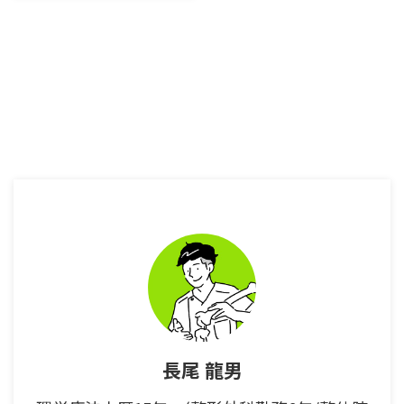
泣かない為の対処法－ 簡単に説
明すると、ぎっくり腰の最初は痛
みが強いのでコルセットをして安
静にしよう！ 痛みが減少した
ら、運動をしていこう！ という
内容だ。 しかし、このような声
が聞こえてきた。 『痛くなった
時にコルセットが無かったらどう
するの？』 いや～、それは買っ
てくださいよ！とは言えず、色々
考えることになった。 そしてあ
る結論にいたったのだ！それがこ
の記事だ！ 是非最後までお読み
ください。 おさらい：ぎっくり
腰 ...
長尾 龍男