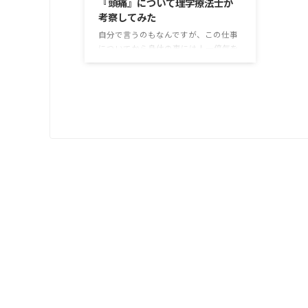
『頭痛』について理学療法士が
考察してみた
自分で言うのもなんですが、この仕事
についてから身体の事には人一倍気を
使うようになりました。 身体に気を使
うようになったのが、25歳の時に健康
診断で肝臓の値が正常値の3倍以上に
なったことがきっかけでした。 お酒は
好きですが、何かイベント毎がある時
にしか飲んでいなかったですし、心当
たりがあるとしたら、その時の生活習
慣でした。 当時は職人気質が強く（今
もそうですが笑）、リハビリの分野で
は職場の誰よりも知識をつけたいと思
いで、21時に帰宅して、さっと夕飯を
食べて、そこからAM3時まで勉強する
日々を続けていました。 ...