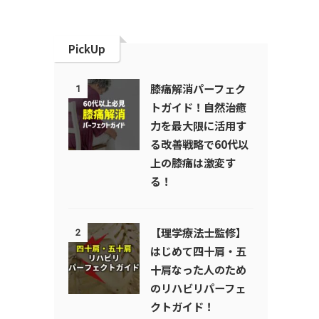
PickUp
膝痛解消パーフェク
1
トガイド！自然治癒
力を最大限に活用す
る改善戦略で60代以
上の膝痛は激変す
る！
【理学療法士監修】
2
はじめて四十肩・五
十肩なった人のため
のリハビリパーフェ
クトガイド！