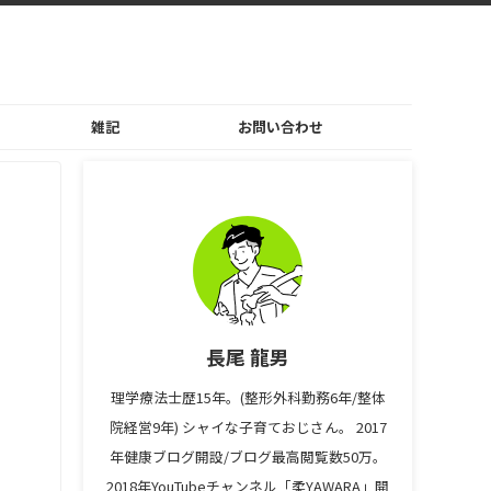
雑記
お問い合わせ
長尾 龍男
理学療法士歴15年。(整形外科勤務6年/整体
院経営9年) シャイな子育ておじさん。 2017
年健康ブログ開設/ブログ最高閲覧数50万。
2018年YouTubeチャンネル「柔YAWARA」開