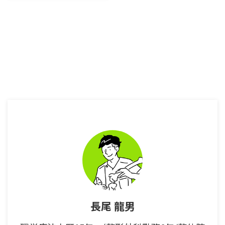
り』を改善させるためのメカニズ
ムについて 『肩こり』を改善さ
せる5つの方法について 皆様は、
肩こりについてどれだけ知ってい
るだろうか？ 日常で自覚してい
る症状の内、肩こりが全体の何位
であるかを厚生労働省が発表して
いる。 それがこちらだ。 肩こり
の順位 平成10年 男性：第2位、
女性：第1位 平成19年 男性：第2
位、女性：第1位 平成25年 男
性：第2位、女性：第1位 出典11.
厚生労働省ホームページ（平成
10年のデータに関して） 出典22.
厚生労働省ホームページ（平成1
...
長尾 龍男