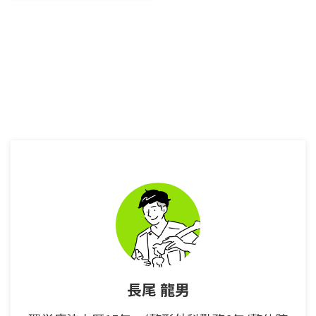
のが腰痛である。 また多くの人
が腰の椎間板ヘルニアを有してい
る。 なぜヘルニアになってしま
うのか？ またヘルニアはどのよ
うな症状を引き起こすのか？ そ
して、腰のヘルニアの症状が出て
しまったらどのような対処をした
ら良いのか？ そんな疑問に今回
はお応えしていこうと思う。 記
事を読む時間が取れない方の為
に、『ヘルニアの知識』『検査方
法』『改善方法』の3つの動画を
まとめみた。 一般の方にも知っ
てほしい腰椎椎間板ヘルニアの知
識と原因 あなたは腰椎椎間板ヘ
ル ...
長尾 龍男